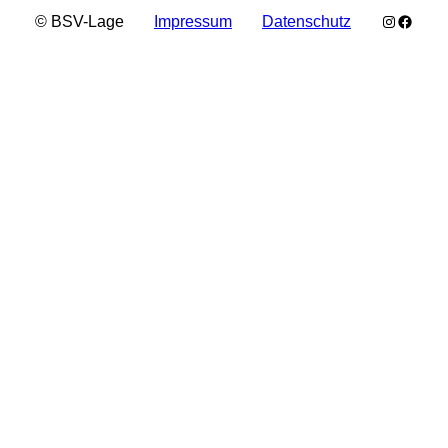
Instagra
Faceb
© BSV-Lage
Impressum
Datenschutz