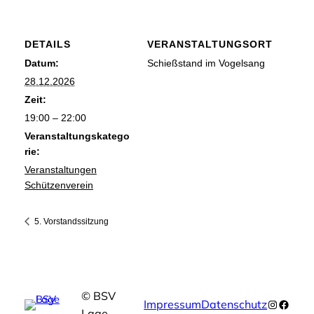
DETAILS
VERANSTALTUNGSORT
Datum:
Schießstand im Vogelsang
28.12.2026
Zeit:
19:00 – 22:00
Veranstaltungskatego
rie:
Veranstaltungen
Schützenverein
5. Vorstandssitzung
© BSV
Instagr
Faceb
Impressum
Datenschutz
Lage