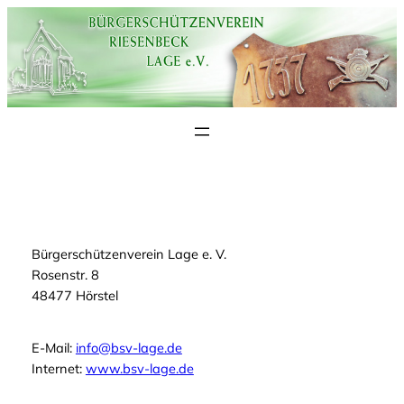
Zum
Inhalt
springen
Bürgerschützenverein Lage e. V.
Rosenstr. 8
48477 Hörstel
E-Mail:
info@bsv-lage.de
Internet:
www.bsv-lage.de